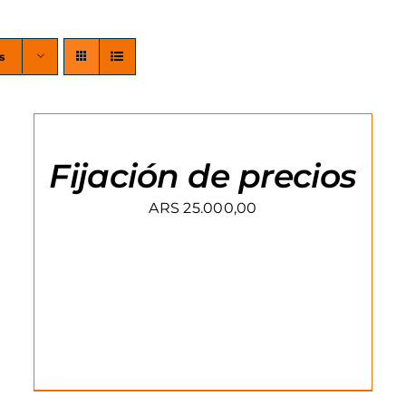
s
AGREGAR
AL
CARRITO
/
Fijación de precios
DETAILS
ARS
25.000,00