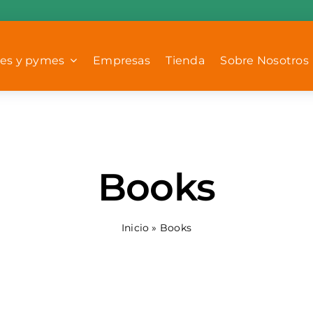
es y pymes
Empresas
Tienda
Sobre Nosotros
Books
Inicio
»
Books