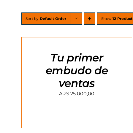
Sort by
Default Order
Show
12 Product
AGREGAR
AL
CARRITO
/
Tu primer
DETAILS
embudo de
ventas
ARS
25.000,00