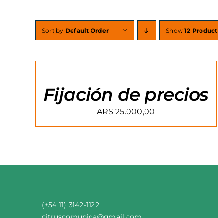
Sort by
Default Order
Show
12 Product
AGREGAR
AL
CARRITO
/
Fijación de precios
DETAILS
ARS
25.000,00
(+54 11) 3142-1122
citruscomunica
@
gmail
.
com