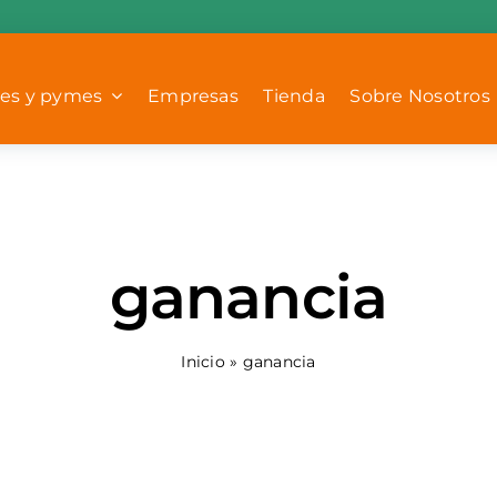
es y pymes
Empresas
Tienda
Sobre Nosotros
ganancia
Inicio
»
ganancia