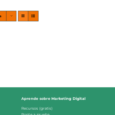
s
Aprende sobre
M
arketing
Digital
Recursos (gratis)
Ponte a prueba