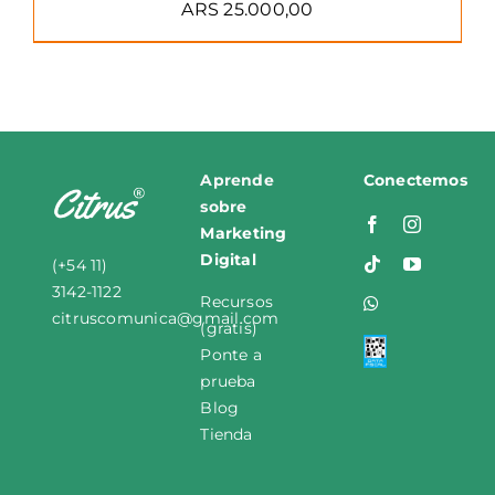
ARS
25.000,00
Aprende
Conectemos
sobre
M
arketing
Digital
(+54 11)
3142-1122
Recursos
citruscomunica
@
gmail
.
com
(gratis)
Ponte a
prueba
Blog
Tienda