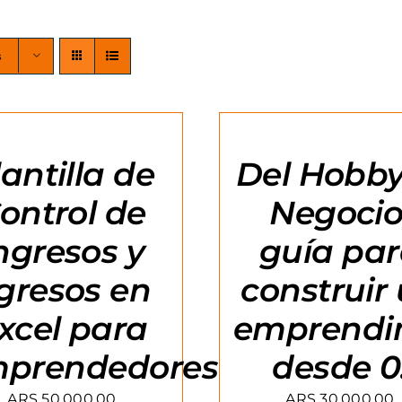
s
R
AGREGAR
AL
CARRITO
/
lantilla de
Del Hobby
DETAILS
ontrol de
Negocio
ngresos y
guía pa
gresos en
construir
xcel para
emprendi
prendedores
desde 0
ARS
50.000,00
ARS
30.000,00