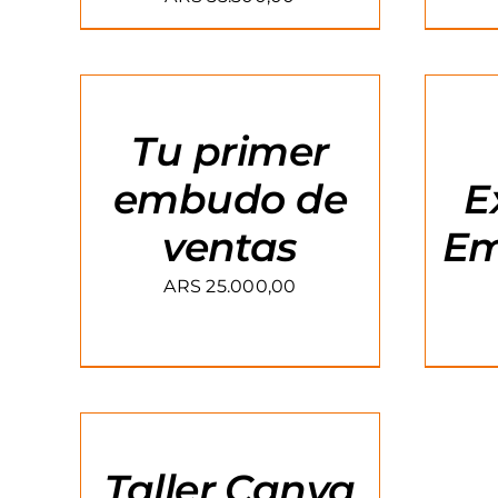
AGREGAR
AGREGA
AL
AL
CARRITO
CARRITO
/
/
Tu primer
DETAILS
DETAILS
embudo de
E
ventas
Em
ARS
25.000,00
AGREGAR
AL
CARRITO
/
Taller Canva
DETAILS