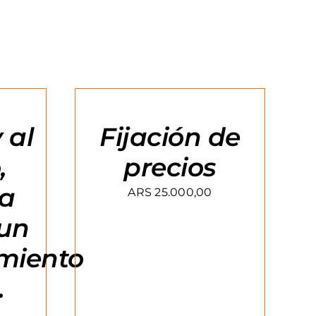
AGREGAR
AL
CARRITO
/
 al
Fijación de
DETAILS
,
precios
ra
ARS
25.000,00
 un
miento
.