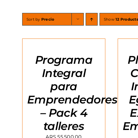
Sort by
Precio
Show
12 Product
AGREGAR
AGREGA
AL
AL
CARRITO
CARRITO
/
/
Programa
P
DETAILS
DETAILS
Integral
C
para
I
Emprendedores
E
– Pack 4
E
talleres
Em
ARS
55.500,00