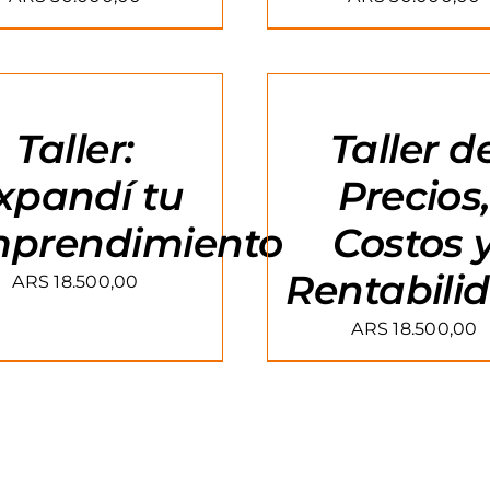
R
AGREGAR
AL
CARRITO
/
Taller:
Taller d
DETAILS
xpandí tu
Precios
prendimiento
Costos 
Rentabili
ARS
18.500,00
ARS
18.500,00