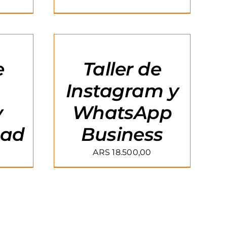
AGREGAR
AL
CARRITO
/
e
Taller de
DETAILS
,
Instagram y
y
WhatsApp
dad
Business
ARS
18.500,00