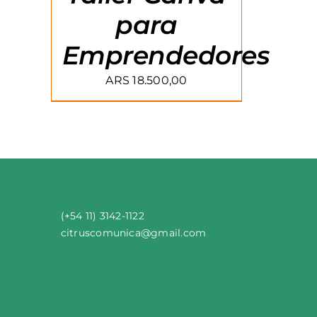
para
Emprendedores
ARS
18.500,00
(+54 11) 3142-1122
citruscomunica
@
gmail
.
com