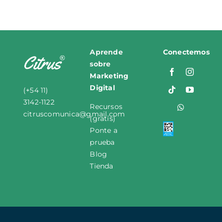
Aprende
Conectemos
sobre
M
arketing
Digital
(+54 11)
3142-1122
Recursos
citruscomunica
@
gmail
.
com
(gratis)
Ponte a
prueba
Blog
Tienda