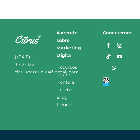
Aprende
Conectemos
sobre
M
arketing
Digital
(+54 11)
3142-1122
Recursos
citruscomunica
@
gmail
.
com
(gratis)
Ponte a
prueba
Blog
Tienda