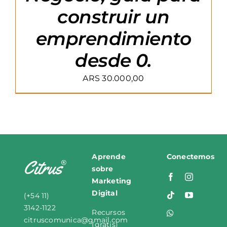
construir un
emprendimiento
desde 0.
ARS
30.000,00
Aprende
Conectemos
sobre
M
arketing
Digital
(+54 11)
3142-1122
Recursos
citruscomunica
@
gmail
.
com
(gratis)