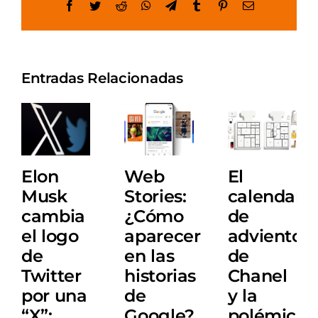
Facebook
Twitter
Reddit
WhatsApp
Telegram
Tumblr
Pinterest
Email
Entradas Relacionadas
Elon
Web
El
Musk
Stories:
calendario
cambia
¿Cómo
de
el logo
aparecer
adviento
de
en las
de
Twitter
historias
Chanel
por una
de
y la
“X”:
Google?
polémica