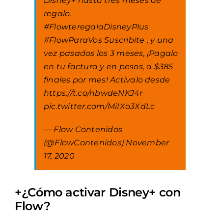
Disney+ hasta tres meses de
regalo.
#FlowteregalaDisneyPlus
#FlowParaVos
Suscribite , y una
vez pasados los 3 meses, ¡Pagalo
en tu factura y en pesos, a $385
finales por mes! Activalo desde
https://t.co/nbwdeNKJ4r
pic.twitter.com/MiIXo3XdLc
— Flow Contenidos
(@FlowContenidos)
November
17, 2020
+¿Cómo activar Disney+ con
Flow?