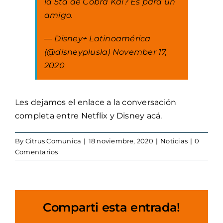
la 5ta de Cobra Kai? Es para un
amigo.
— Disney+ Latinoamérica
(@disneyplusla)
November 17,
2020
Les dejamos el enlace a la conversación
completa entre Netflix y Disney
acá.
By
Citrus Comunica
|
18 noviembre, 2020
|
Noticias
|
0
Comentarios
Comparti esta entrada!