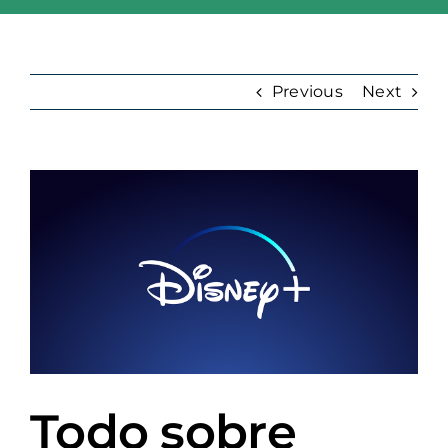
Skip
to
content
Previous
Next
View
Larger
Image
Todo sobre